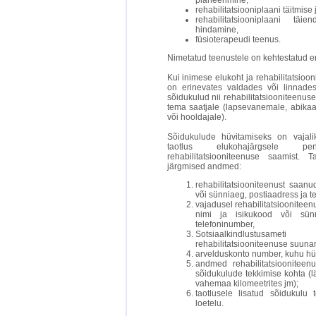
planeerimine,
rehabilitatsiooniplaani täitmis
rehabilitatsiooniplaani tä
hindamine,
füsioterapeudi teenus.
Nimetatud teenustele on kehtestatud er
Kui inimese elukoht ja rehabilitatsioo
on erinevates valdades või linnades
sõidukulud nii rehabilitatsiooniteenus
tema saatjale (lapsevanemale, abikaasa
või hooldajale).
Sõidukulude hüvitamiseks on vajali
taotlus elukohajärgsele pen
rehabilitatsiooniteenuse saamist. 
järgmised andmed:
rehabilitatsiooniteenust saanu
või sünniaeg, postiaadress ja t
vajadusel rehabilitatsiooniteen
nimi ja isikukood või sünn
telefoninumber,
Sotsiaalkindlustusa
rehabilitatsiooniteenuse suuna
arvelduskonto number, kuhu hüv
andmed rehabilitatsioonitee
sõidukulude tekkimise kohta (lä
vahemaa kilomeetrites jm);
taotlusele lisatud sõidukulu
loetelu.