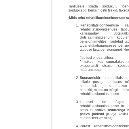
Taotlusele lisada sõidukulu tõ
sõidupiletid, bensiiniostu tšekid, takso
Mida teha rehabilitatsiooniteenuse 
Rehabilitatsiooniteenuse 
rehabilitatsiooniteenuse ta
kättesaadav Sotsiaalk
Sotsiaalministeeriumi kodul
pensioniametites. Täidetud tao
tuua elukohajärgsesse pensio
taotluse täita pensioniameti kl
Taotlust ei pea täitma:
* isikud, kes suunatakse reh
ekspertarsti otsusel seos
määramisega;
Suunamiskiri
rehabilitatsi
isikule postiga taotluses m
suunamiskirjaga saadetakse r
nimekiri, milles on märgitud in
rehabilitatsiooniasutused.
Inimesel on õigus va
rehabilitatsiooniasutusse ta 
peab ta
sobiva asutusega 
päeva jooksul
ja aja kokku 
telefoni teel vm viisil).
Pärast rehabilitatsioonitee