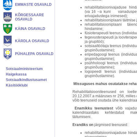
EMMASTE OSAVALD
rehabilitatsioonivajaduse hi
(va 16 –a kuni vanaduspensi
KÕRGESSAARE
erivajadustega inimesed);
OSAVALD
rehabilitatsiooniplaani täitmis
rehabilitatsiooniplaani tä
KÄINA OSAVALD
hindamine;
füsioterapeudi teenus (individua
tegevusterapeudi ja loovterape
KÄRDLA OSAVALD
ja grupitöö);
sotsiaaltöötaja teenus (individ
grupinõustamine);
PÜHALEPA OSAVALD
eripedagoogi teenus (individu
grupinõustamine);
psühholoogi teenus (individu
grupinõustamine);
Sotsiaalministeerium
logopeedi teenus (individua
Haigekassa
grupinõustamine).
Sotsiaalkindlustusamet
Missuguses mahus osutatakse rehabi
Käsitööklubi
Rehabilitatsiooniteenused on loetle
20.12.2007.a määruses nr 256, milles 
võib teenuseid osutada ühe kalendriaa
Enamikku teenustest
võib vajadu
kalendriaastaks kehtestatud m
täitumiseni.
Erandiks on
järgmised teenused:
rehabilitatsioonivajaduse hinda