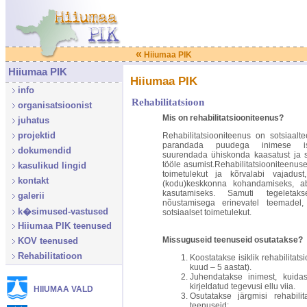
«
Hiiumaa PIK
Hiiumaa PIK
Hiiumaa PIK
info
Rehabilitatsioon
organisatsioonist
Mis on rehabilitatsiooniteenus?
juhatus
projektid
Rehabilitatsiooniteenus on sotsiaal
parandada puudega inimese ises
dokumendid
suurendada ühiskonda kaasatust ja s
tööle asumist.Rehabilitatsiooniteenus
kasulikud lingid
toimetulekut ja kõrvalabi vajadust
kontakt
(kodu)keskkonna kohandamiseks, a
kasutamiseks. Samuti tegeleta
galerii
nõustamisega erinevatel teemadel
k�simused-vastused
sotsiaalset toimetulekut.
Hiiumaa PIK teenused
Missuguseid teenuseid osutatakse?
KOV teenused
Rehabilitatioon
Koostatakse isiklik rehabilitat
kuud – 5 aastat).
Juhendatakse inimest, kuidas 
kirjeldatud tegevusi ellu viia.
HIIUMAA VALD
Osutatakse järgmisi rehabilit
teenuseid: