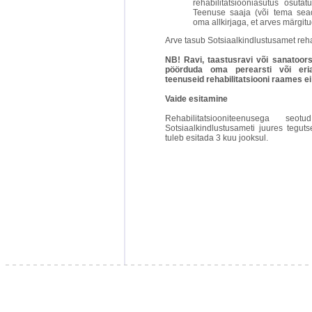
rehabilitatsiooniasutus osuta
Teenuse saaja (või tema sead
oma allkirjaga, et arves märgit
Arve tasub Sotsiaalkindlustusamet reha
NB! Ravi, taastusravi või sanatoor
pöörduda oma perearsti või eria
teenuseid rehabilitatsiooni raames ei
Vaide esitamine
Rehabilitatsiooniteenusega seo
Sotsiaalkindlustusameti juures teguts
tuleb esitada 3 kuu jooksul.