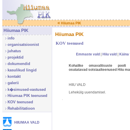
«
Hiiumaa PIK
Hiiumaa PIK
Hiiumaa PIK
info
KOV teenused
organisatsioonist
juhatus
Emmaste vald
|
Hiiu vald
|
Käina 
projektid
dokumendid
Kohalike omavalitsuste poolt 
osutatavad sotsiaalteenused Hiiu m
kasulikud lingid
kontakt
galerii
HIIU VALD
k�simused-vastused
Lehekülg uuendamisel.
Hiiumaa PIK teenused
·
KOV teenused
Rehabilitatioon
HIIUMAA VALD