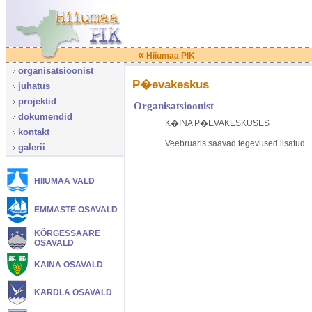
«
Hiiumaa PIK
organisatsioonist
P�evakeskus
juhatus
projektid
Organisatsioonist
dokumendid
K�INA P�EVAKESKUSES
kontakt
Veebruaris saavad tegevused lisatud...
galerii
HIIUMAA VALD
EMMASTE OSAVALD
KÕRGESSAARE
OSAVALD
KÄINA OSAVALD
KÄRDLA OSAVALD